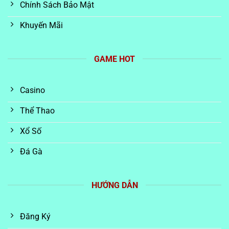
Chính Sách Bảo Mật
Khuyến Mãi
GAME HOT
Casino
Thể Thao
Xổ Số
Đá Gà
HƯỚNG DẪN
Đăng Ký