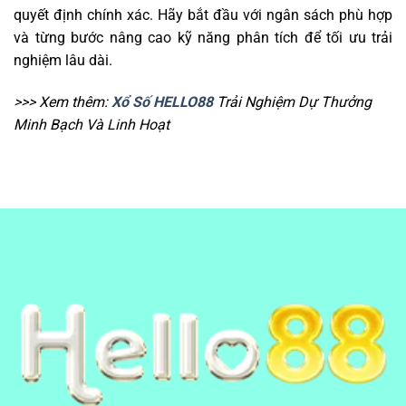
quyết định chính xác. Hãy bắt đầu với ngân sách phù hợp
và từng bước nâng cao kỹ năng phân tích để tối ưu trải
nghiệm lâu dài.
>>> Xem thêm:
Xổ Số HELLO88
Trải Nghiệm Dự Thưởng
Minh Bạch Và Linh Hoạt