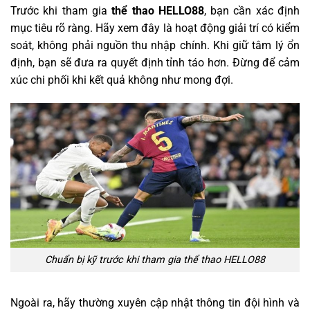
Trước khi tham gia
thể thao HELLO88
, bạn cần xác định
mục tiêu rõ ràng. Hãy xem đây là hoạt động giải trí có kiểm
soát, không phải nguồn thu nhập chính. Khi giữ tâm lý ổn
định, bạn sẽ đưa ra quyết định tỉnh táo hơn. Đừng để cảm
xúc chi phối khi kết quả không như mong đợi.
Chuẩn bị kỹ trước khi tham gia thể thao HELLO88
Ngoài ra, hãy thường xuyên cập nhật thông tin đội hình và