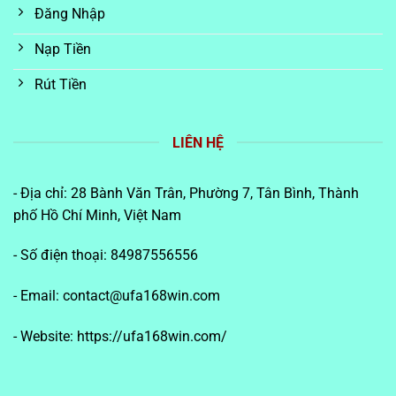
Đăng Nhập
Nạp Tiền
Rút Tiền
LIÊN HỆ
- Địa chỉ: 28 Bành Văn Trân, Phường 7, Tân Bình, Thành
phố Hồ Chí Minh, Việt Nam
- Số điện thoại: 84987556556
- Email:
contact@ufa168win.com
- Website: https://ufa168win.com/