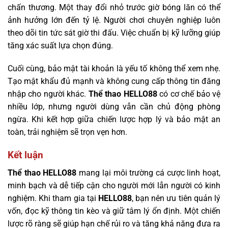
chấn thương. Một thay đổi nhỏ trước giờ bóng lăn có thể
ảnh hưởng lớn đến tỷ lệ. Người chơi chuyên nghiệp luôn
theo dõi tin tức sát giờ thi đấu. Việc chuẩn bị kỹ lưỡng giúp
tăng xác suất lựa chọn đúng.
Cuối cùng, bảo mật tài khoản là yếu tố không thể xem nhẹ.
Tạo mật khẩu đủ mạnh và không cung cấp thông tin đăng
nhập cho người khác.
Thể thao HELLO88
có cơ chế bảo vệ
nhiều lớp, nhưng người dùng vẫn cần chủ động phòng
ngừa. Khi kết hợp giữa chiến lược hợp lý và bảo mật an
toàn, trải nghiệm sẽ trọn vẹn hơn.
Kết luận
Thể thao HELLO88
mang lại môi trường cá cược linh hoạt,
minh bạch và dễ tiếp cận cho người mới lẫn người có kinh
nghiệm. Khi tham gia tại
HELLO88
, bạn nên ưu tiên quản lý
vốn, đọc kỹ thông tin kèo và giữ tâm lý ổn định. Một chiến
lược rõ ràng sẽ giúp hạn chế rủi ro và tăng khả năng đưa ra