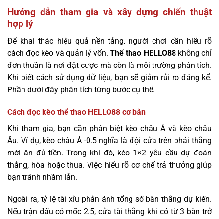
Hướng dẫn tham gia và xây dựng chiến thuật
hợp lý
Để khai thác hiệu quả nền tảng, người chơi cần hiểu rõ
cách đọc kèo và quản lý vốn.
Thể thao HELLO88
không chỉ
đơn thuần là nơi đặt cược mà còn là môi trường phân tích.
Khi biết cách sử dụng dữ liệu, bạn sẽ giảm rủi ro đáng kể.
Phần dưới đây phân tích từng bước cụ thể.
Cách đọc kèo thể thao HELLO88 cơ bản
Khi tham gia, bạn cần phân biệt kèo châu Á và kèo châu
Âu. Ví dụ, kèo châu Á -0.5 nghĩa là đội cửa trên phải thắng
mới ăn đủ tiền. Trong khi đó, kèo 1×2 yêu cầu dự đoán
thắng, hòa hoặc thua. Việc hiểu rõ cơ chế trả thưởng giúp
bạn tránh nhầm lẫn.
Ngoài ra, tỷ lệ tài xỉu phản ánh tổng số bàn thắng dự kiến.
Nếu trận đấu có mốc 2.5, cửa tài thắng khi có từ 3 bàn trở