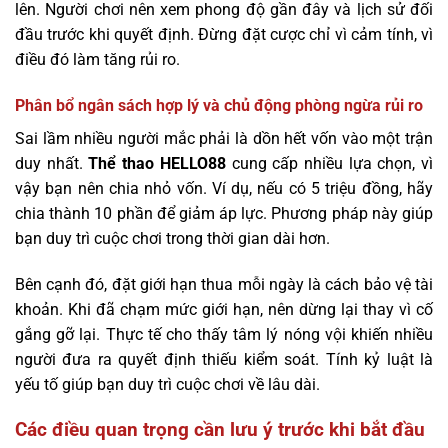
lên. Người chơi nên xem phong độ gần đây và lịch sử đối
đầu trước khi quyết định. Đừng đặt cược chỉ vì cảm tính, vì
điều đó làm tăng rủi ro.
Phân bổ ngân sách hợp lý và chủ động phòng ngừa rủi ro
Sai lầm nhiều người mắc phải là dồn hết vốn vào một trận
duy nhất.
Thể thao HELLO88
cung cấp nhiều lựa chọn, vì
vậy bạn nên chia nhỏ vốn. Ví dụ, nếu có 5 triệu đồng, hãy
chia thành 10 phần để giảm áp lực. Phương pháp này giúp
bạn duy trì cuộc chơi trong thời gian dài hơn.
Bên cạnh đó, đặt giới hạn thua mỗi ngày là cách bảo vệ tài
khoản. Khi đã chạm mức giới hạn, nên dừng lại thay vì cố
gắng gỡ lại. Thực tế cho thấy tâm lý nóng vội khiến nhiều
người đưa ra quyết định thiếu kiểm soát. Tính kỷ luật là
yếu tố giúp bạn duy trì cuộc chơi về lâu dài.
Các điều quan trọng cần lưu ý trước khi bắt đầu