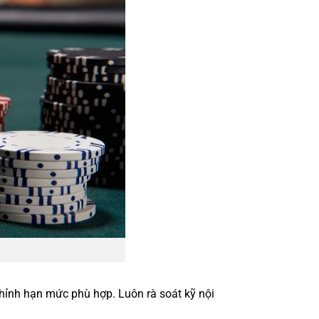
chỉnh hạn mức phù hợp. Luôn rà soát kỹ nội