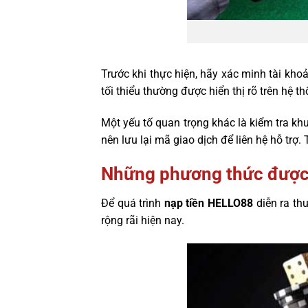
Trước khi thực hiện, hãy xác minh tài kh
tối thiểu thường được hiển thị rõ trên hệ t
Một yếu tố quan trọng khác là kiểm tra kh
nên lưu lại mã giao dịch để liên hệ hỗ trợ.
Những phương thức được
Để quá trình
nạp tiền HELLO88
diễn ra th
rộng rãi hiện nay.