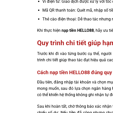
Ví điện tử: Giao dịch được xử lý với tốc
Mã QR thanh toán: Quét mã, nhập số tiền
Thẻ cào điện thoại: Dễ thao tác nhưng n
Khi thực hiện
nạp tiền HELLO88
, hãy ưu t
Quy trình chi tiết giúp hạn
Trước khi đi vào từng bước cụ thể, người 
trình chi tiết giúp thao tác đạt hiệu quả cao
Cách nạp tiền HELLO88 đúng quy 
Đầu tiên, đăng nhập tài khoản và chọn mục
mong muốn, sau đó lựa chọn ngân hàng ho
có thể khiến hệ thống không ghi nhận tự đ
Sau khi hoàn tất, chờ thông báo xác nhận t
chiếu số dư. Nếu tiền đã cộng nhưng chưa 