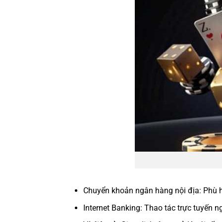
Chuyển khoản ngân hàng nội địa: Phù h
Internet Banking: Thao tác trực tuyến n