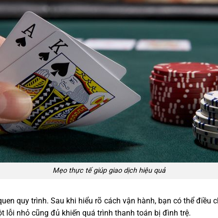
Mẹo thực tế giúp giao dịch hiệu quả
quen quy trình. Sau khi hiểu rõ cách vận hành, bạn có thể điều 
lỗi nhỏ cũng đủ khiến quá trình thanh toán bị đình trệ.