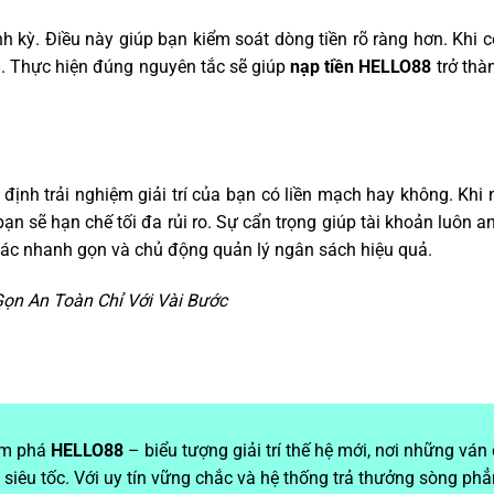
ịnh kỳ. Điều này giúp bạn kiểm soát dòng tiền rõ ràng hơn. Khi
. Thực hiện đúng nguyên tắc sẽ giúp
nạp tiền HELLO88
trở thà
định trải nghiệm giải trí của bạn có liền mạch hay không. Khi
n sẽ hạn chế tối đa rủi ro. Sự cẩn trọng giúp tài khoản luôn a
 tác nhanh gọn và chủ động quản lý ngân sách hiệu quả.
ọn An Toàn Chỉ Với Vài Bước
m phá
HELLO88
– biểu tượng giải trí thế hệ mới, nơi những vá
 siêu tốc. Với uy tín vững chắc và hệ thống trả thưởng sòng ph