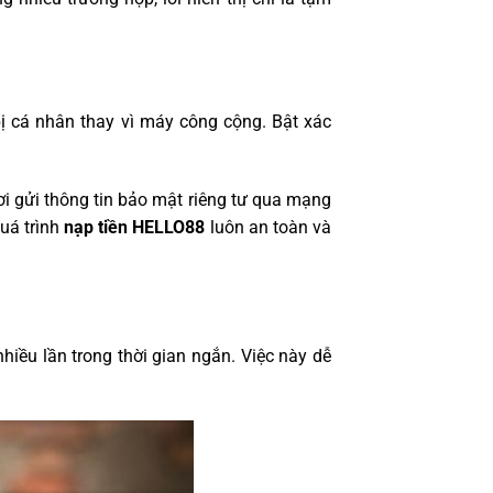
bị cá nhân thay vì máy công cộng. Bật xác
i gửi thông tin bảo mật riêng tư qua mạng
uá trình
nạp tiền HELLO88
luôn an toàn và
hiều lần trong thời gian ngắn. Việc này dễ