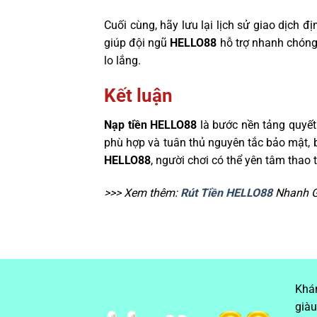
Cuối cùng, hãy lưu lại lịch sử giao dịch đ
giúp đội ngũ
HELLO88
hỗ trợ nhanh chóng
lo lắng.
Kết luận
Nạp tiền HELLO88
là bước nền tảng quyết 
phù hợp và tuân thủ nguyên tắc bảo mật, bạ
HELLO88
, người chơi có thể yên tâm thao
>>> Xem thêm:
Rút Tiền HELLO88
Nhanh G
Khá
giàu