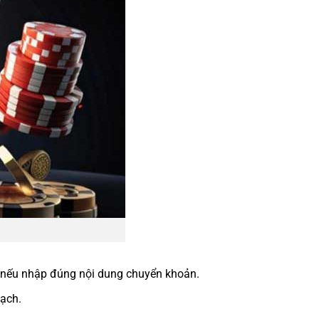
h nếu nhập đúng nội dung chuyển khoản.
bạch.