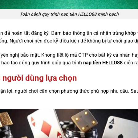
Toàn cảnh quy trình nạp tiền HELLO88 minh bạch
oản đã hoàn tất đăng ký. Đảm bảo thông tin cá nhân trùng khớ
hống. Người chơi nên đọc kỹ điều kiện để không bị từ chối giao d
uyến nghị bảo mật. Không tiết lộ mã OTP cho bất kỳ cá nhân ha
 Thao tác đúng quy trình giúp quá trình
nạp tiền HELLO88
diễn r
 người dùng lựa chọn
uận lợi, người chơi cần chọn phương thức phù hợp nhu cầu. Sa