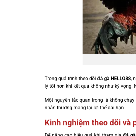
Trong quá trình theo dõi
đá gà HELLO88
, 
lý tốt hơn khi kết quả không như kỳ vọng. 
Một nguyên tắc quan trọng là không chạy t
nhẫn thường mang lại lợi thế dài hạn.
Kinh nghiệm theo dõi và p
Để nâng cao hiệu quả khi tham gia
đá g