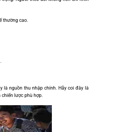
ế thường cao.
.
y là nguồn thu nhập chính. Hãy coi đây là
h chiến lược phù hợp.