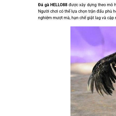
Đá gà HELLO88
được xây dựng theo mô hìn
Người chơi có thể lựa chọn trận đấu phù hợ
nghiệm mượt mà, hạn chế giật lag và cập 