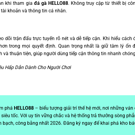
oàn khi tham gia
đá gà HELLO88
. Không truy cập từ thiết bị c
tài khoản và thông tin cá nhân.
 dõi trận đấu trực tuyến rõ nét và dễ tiếp cận. Khi hiểu cách 
ơn trong mọi quyết định. Quan trọng nhất là giữ tâm lý ổn đ
và thuận tiện, giúp người dùng tiếp cận thông tin nhanh chóng
êu Hấp Dẫn Dành Cho Người Chơi
m phá
HELLO88
– biểu tượng giải trí thế hệ mới, nơi những vá
 siêu tốc. Với uy tín vững chắc và hệ thống trả thưởng sòng ph
 bạch, công bằng nhất 2026. Đăng ký ngay để khai phá kho báu