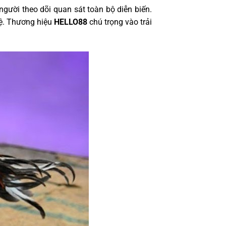
gười theo dõi quan sát toàn bộ diễn biến.
 lệ. Thương hiệu
HELLO88
chú trọng vào trải