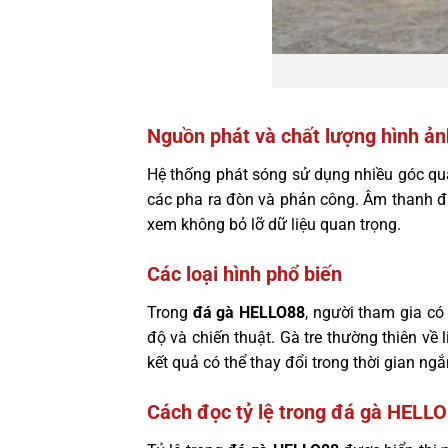
Nguồn phát và chất lượng hình ản
Hệ thống phát sóng sử dụng nhiều góc qua
các pha ra đòn và phản công. Âm thanh đư
xem không bỏ lỡ dữ liệu quan trọng.
Các loại hình phổ biến
Trong
đá gà HELLO88
, người tham gia có
độ và chiến thuật. Gà tre thường thiên về 
kết quả có thể thay đổi trong thời gian ngắ
Cách đọc tỷ lệ trong đá gà HELL