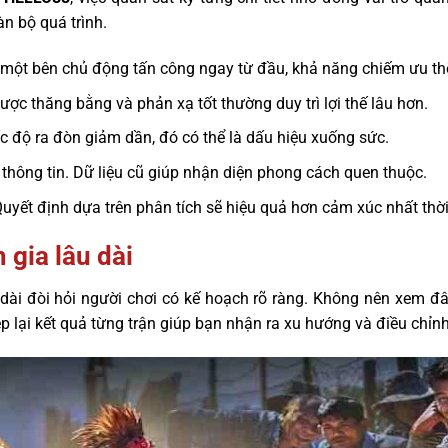
n bộ quá trình.
 một bên chủ động tấn công ngay từ đầu, khả năng chiếm ưu th
ược thăng bằng và phản xạ tốt thường duy trì lợi thế lâu hơn.
c độ ra đòn giảm dần, đó có thể là dấu hiệu xuống sức.
 thông tin. Dữ liệu cũ giúp nhận diện phong cách quen thuộc.
 Quyết định dựa trên phân tích sẽ hiệu quả hơn cảm xúc nhất thời
 gia lâu dài
 dài đòi hỏi người chơi có kế hoạch rõ ràng. Không nên xem đâ
hép lại kết quả từng trận giúp bạn nhận ra xu hướng và điều chỉn