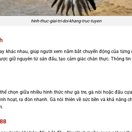
hinh-thuc-giai-tri-doi-khang-truc-tuyen
h
y khác nhau, giúp người xem nắm bắt chuyển động của từng ch
ợc giữ nguyên từ sân đấu, tạo cảm giác chân thực. Thông tin 
 thể chọn giữa nhiều hình thức như gà tre, gà nòi hoặc đấu cựa
linh hoạt, ra đòn nhanh. Gà nòi thiên về sức bền và khả năng c
n.
O88