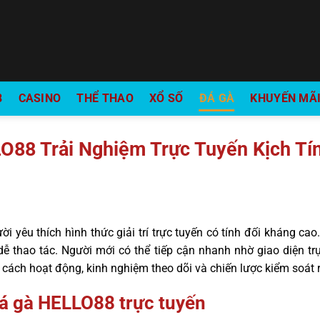
8
CASINO
THỂ THAO
XỔ SỐ
ĐÁ GÀ
KHUYẾN MÃ
O88 Trải Nghiệm Trực Tuyến Kịch Tí
i yêu thích hình thức giải trí trực tuyến có tính đối kháng ca
 dễ thao tác. Người mới có thể tiếp cận nhanh nhờ giao diện t
ết cách hoạt động, kinh nghiệm theo dõi và chiến lược kiểm soát r
á gà HELLO88 trực tuyến